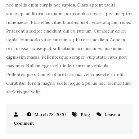
nec mollis enim turpis nec sapien. Class aptent taciti
sociosqu ad litora torquent per conubia nostra, per inceptos
himenaeos. Phasellus vitae faucibus nibh, vitae aliquam risus.
Praesent suscipit tincidunt dui eu rutrum. Curabitur dolor
ligula, commodo vitae rutrum a, pharetra ac diam. Aenean
orci massa, consequat sollicitudin accumsan eu, maximus
dignissim massa. Pellentesque semper vulputate risus non
maximus. Nullam eget velit in leo rutrum vehicula.
Pellentesque sit amet pharetra urna, vel consectetur elit.
Curabitur lorem magna, scelerisque a purus nec, elementum
scelerisque velit.
March 28, 2020
Blog
Leave a
on
Comment
Nunc