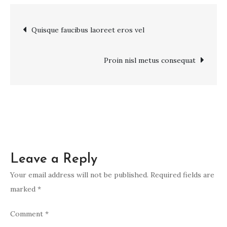
vitae
ipsum
Post
Quisque faucibus laoreet eros vel
non
leo
navigation
Proin nisl metus consequat
Leave a Reply
Your email address will not be published.
Required fields are
marked
*
Comment
*