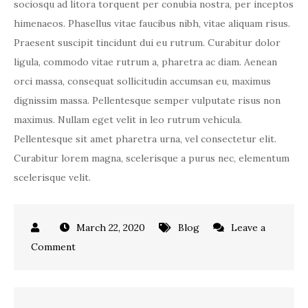
sociosqu ad litora torquent per conubia nostra, per inceptos
himenaeos. Phasellus vitae faucibus nibh, vitae aliquam risus.
Praesent suscipit tincidunt dui eu rutrum. Curabitur dolor
ligula, commodo vitae rutrum a, pharetra ac diam. Aenean
orci massa, consequat sollicitudin accumsan eu, maximus
dignissim massa. Pellentesque semper vulputate risus non
maximus. Nullam eget velit in leo rutrum vehicula.
Pellentesque sit amet pharetra urna, vel consectetur elit.
Curabitur lorem magna, scelerisque a purus nec, elementum
scelerisque velit.
March 22, 2020
Blog
Leave a
on
Comment
Quisque
faucibus
laoreet