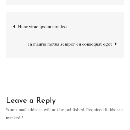
Proin
nisl
metus
Post
Nunc vitae ipsum non leo
consequat
navigation
In mauris metus semper eu consequat eget
Leave a Reply
Your email address will not be published.
Required fields are
marked
*