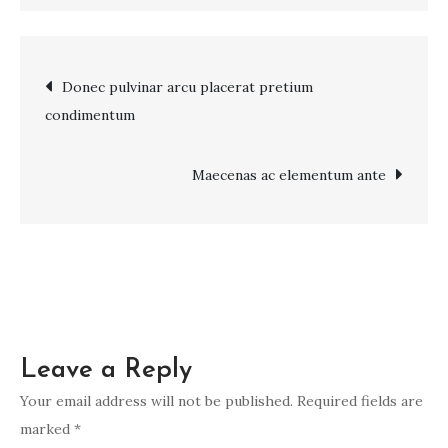
Phasellus
sodales
ex
Post
Donec pulvinar arcu placerat pretium
sed
condimentum
lorem
navigation
euismod
Maecenas ac elementum ante
Leave a Reply
Your email address will not be published.
Required fields are
marked
*