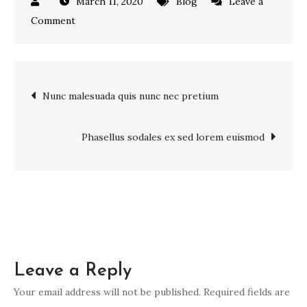
March 11, 2020
Blog
Leave a
on
Comment
Donec
pulvinar
arcu
Post
Nunc malesuada quis nunc nec pretium
placerat
pretium
navigation
condimentum
Phasellus sodales ex sed lorem euismod
Leave a Reply
Your email address will not be published.
Required fields are