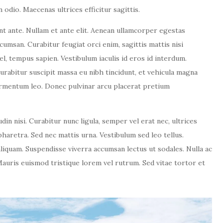
 odio. Maecenas ultrices efficitur sagittis.
dunt ante. Nullam et ante elit. Aenean ullamcorper egestas
umsan. Curabitur feugiat orci enim, sagittis mattis nisi
, tempus sapien. Vestibulum iaculis id eros id interdum.
urabitur suscipit massa eu nibh tincidunt, et vehicula magna
fermentum leo. Donec pulvinar arcu placerat pretium
udin nisi. Curabitur nunc ligula, semper vel erat nec, ultrices
 pharetra. Sed nec mattis urna. Vestibulum sed leo tellus.
aliquam. Suspendisse viverra accumsan lectus ut sodales. Nulla ac
Mauris euismod tristique lorem vel rutrum. Sed vitae tortor et