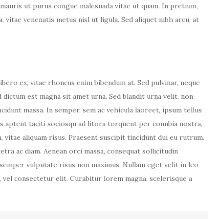
 mauris ut purus congue malesuada vitae ut quam. In pretium,
 vitae venenatis metus nisl ut ligula. Sed aliquet nibh arcu, at
bero ex, vitae rhoncus enim bibendum at. Sed pulvinar, neque
ed dictum est magna sit amet urna. Sed blandit urna velit, non
incidunt massa. In semper, sem ac vehicula laoreet, ipsum tellus
ss aptent taciti sociosqu ad litora torquent per conubia nostra,
 vitae aliquam risus. Praesent suscipit tincidunt dui eu rutrum.
etra ac diam. Aenean orci massa, consequat sollicitudin
semper vulputate risus non maximus. Nullam eget velit in leo
 vel consectetur elit. Curabitur lorem magna, scelerisque a