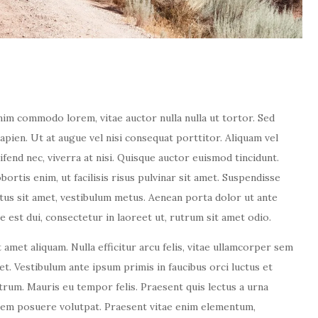
enim commodo lorem, vitae auctor nulla nulla ut tortor. Sed
sapien. Ut at augue vel nisi consequat porttitor. Aliquam vel
eifend nec, viverra at nisi. Quisque auctor euismod tincidunt.
rtis enim, ut facilisis risus pulvinar sit amet. Suspendisse
metus sit amet, vestibulum metus. Aenean porta dolor ut ante
est dui, consectetur in laoreet ut, rutrum sit amet odio.
 amet aliquam. Nulla efficitur arcu felis, vitae ullamcorper sem
et. Vestibulum ante ipsum primis in faucibus orci luctus et
trum. Mauris eu tempor felis. Praesent quis lectus a urna
orem posuere volutpat. Praesent vitae enim elementum,