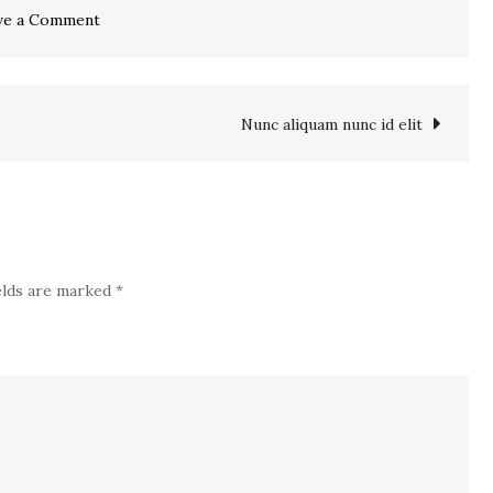
on
ve a Comment
Integer
id
nisi
Nunc aliquam nunc id elit
neque
cras
et
justo
elds are marked
*